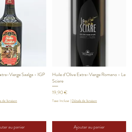
Extra-Vierge Saalga - IGP
Huile d’Olive Extra-Vierge Romano - Le
Sciare
Prix
19,90 €
s de livraison
Taxe Incluse
|
Détails de livraison
uter au panier
Ajouter au panier