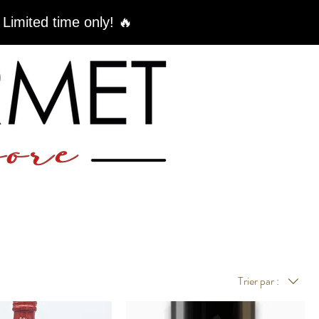
 Limited time only! 🔥
Trier par :