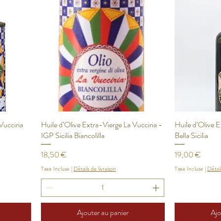
Vucciria
Huile d’Olive Extra-Vierge La Vucciria -
Huile d’Olive 
IGP Sicilia Biancolilla
Bella Sicilia
Prix
Prix
18,50 €
19,00 €
Taxe Incluse
|
Détails de livraison
Taxe Incluse
|
Détail
Ajouter au panier
Ajo