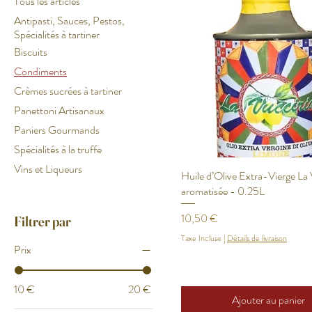
Tous les articles
Antipasti, Sauces, Pestos,
Spécialités à tartiner
Biscuits
Condiments
Crèmes sucrées à tartiner
Panettoni Artisanaux
Paniers Gourmands
Spécialités à la truffe
Vins et Liqueurs
Huile d’Olive Extra-Vierge La 
aromatisée - 0.25L
Prix
10,50 €
Filtrer par
Taxe Incluse
|
Détails de livraison
Prix
10 €
20 €
Ajouter au panier