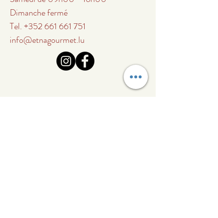
Dimanche fermé
Tel.
+352 661 661 751
info@etnagourmet.lu
Abonnez-vous à notre
liste de diffusion
Recevez en avant-première
nos offres spéciales,
promotions gourmandes et
nouveautés exclusives d’Etna
Gourmet.
E-mail