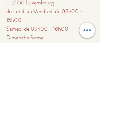
L-2550 Luxembourg
du Lundi au Vendredi de 08h00 -
15h00
Samedi de 09h00 - 16h00
Dimanche fermé
Tel.
+352 661 661 751
info@etnagourmet.lu
Abonnez-vous à notre
liste de diffusion
Recevez en avant-première
nos offres spéciales,
promotions gourmandes et