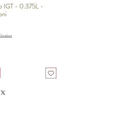
o IGT - 0.375L -
oni
 livraison