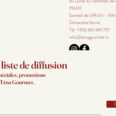
du Lundi au Vendredi d
15h00
Samedi de 09h00 - 16
Dimanche fermé
Tel. +352 661 661 751
info@etnagourmet.lu
iste de diffusion
péciales, promotions
d’Etna Gourmet.