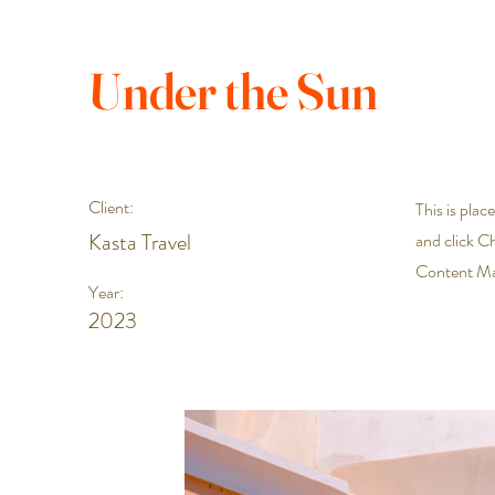
Under the Sun
Client:
This is plac
Kasta Travel
and click C
Content Man
Year:
2023