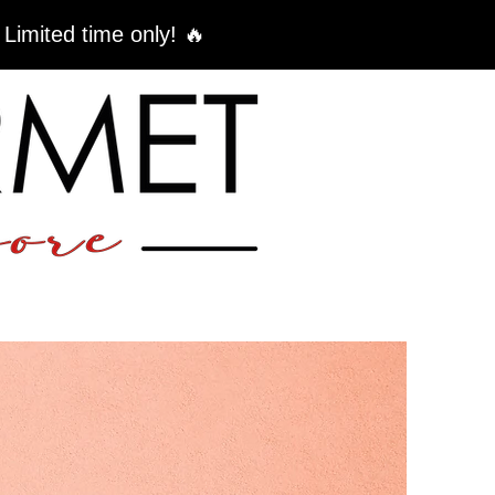
 Limited time only! 🔥