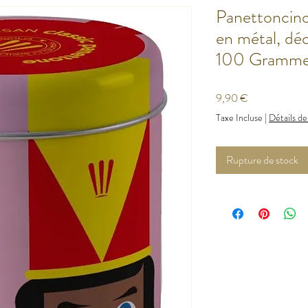
Panettoncino 
en métal, dé
100 Gramm
Prix
9,90 €
Taxe Incluse
|
Détails de
Rupture de stock