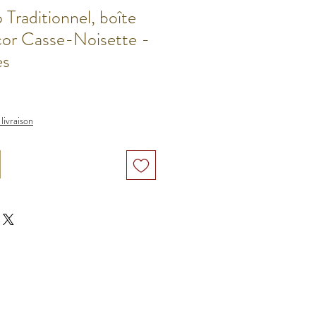
Traditionnel, boîte
cor Casse-Noisette -
es
 livraison